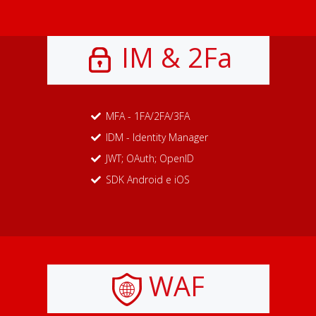
IM & 2Fa
MFA - 1FA/2FA/3FA
IDM - Identity Manager
JWT; OAuth; OpenID
SDK Android e iOS
WAF